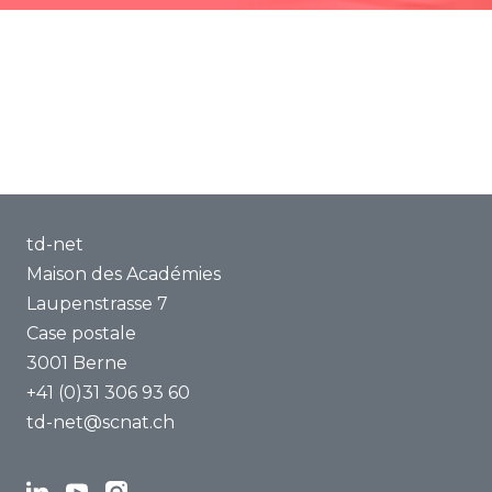
Conseil scientifique
Méthodes et outils
Équipe
Renforcement des compétences
À propos de nous
td-net
Maison des Académies
Laupenstrasse 7
Case postale
3001 Berne
+41 (0)31 306 93 60
td-net@scnat.ch